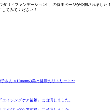
.A パウダリィファンデーションL」の特集ページが公開されま
にしてみてください！
さん × Huromの美と健康のリトリート〜
リー『エイジングケア後篇』に出演しました。
リー『エイジングケア前篇』に出演しました。