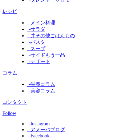
レシピ
└メイン料理
└サラダ
└丼その他ごはんもの
└パスタ
└スープ
└サイドもう一品
└デザート
コラム
└栄養コラム
└美容コラム
コンタクト
Follow
└Instagram
└アメーバブログ
└Facebook