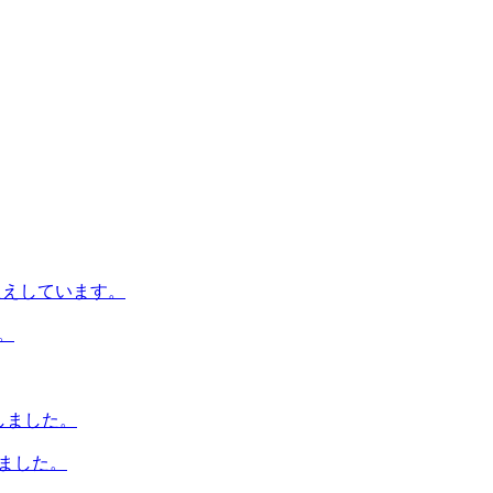
こたえしています。
。
演しました。
ました。