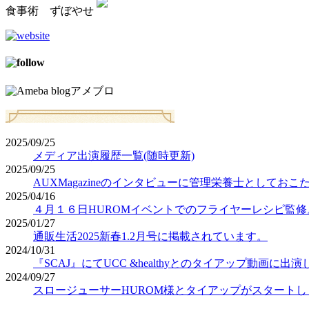
食事術 ずぼやせ
アメブロ
2025/09/25
メディア出演履歴一覧(随時更新)
2025/09/25
AUXMagazineのインタビューに管理栄養士としてお
2025/04/16
４月１６日HUROMイベントでのフライヤーレシピ監修
2025/01/27
通販生活2025新春1.2月号に掲載されています。
2024/10/31
『SCAJ』にてUCC &healthyとのタイアップ動画に出
2024/09/27
スロージューサーHUROM様とタイアップがスタートし