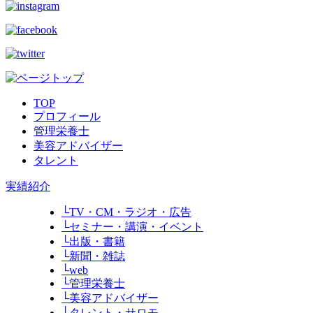
TOP
プロフィール
管理栄養士
美容アドバイザー
タレント
実績紹介
└TV・CM・ラジオ・広告
└セミナー・講演・イベント
└出版・書籍
└新聞・雑誌
└web
└管理栄養士
└美容アドバイザー
└タレント・サロモ