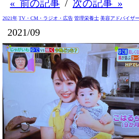
« 前の記事
/
次の記事 »
2021年
TV・CM・ラジオ・広告
管理栄養士
美容アドバイザ
2021/09