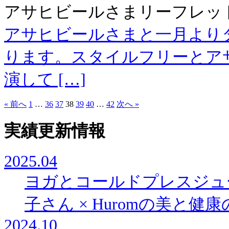
アサヒビールさまリーフレッ
アサヒビールさまと一月より
ります。スタイルフリーとア
演して […]
« 前へ
1
…
36
37
38
39
40
…
42
次へ »
実績更新情報
2025.04
ヨガとコールドプレスジュ
子さん × Huromの美と
2024.10