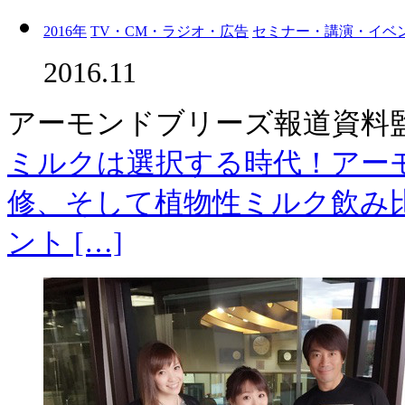
2016年
TV・CM・ラジオ・広告
セミナー・講演・イベ
2016.11
アーモンドブリーズ報道資料
ミルクは選択する時代！アー
修、そして植物性ミルク飲み
ント […]