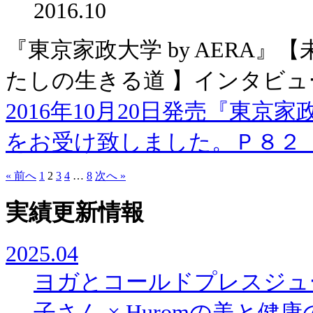
2016.10
『東京家政大学 by AERA
たしの生きる道 】インタビ
2016年10月20日発売『東京家
をお受け致しました。Ｐ８２【未
« 前へ
1
2
3
4
…
8
次へ »
実績更新情報
2025.04
ヨガとコールドプレスジュ
子さん × Huromの美と